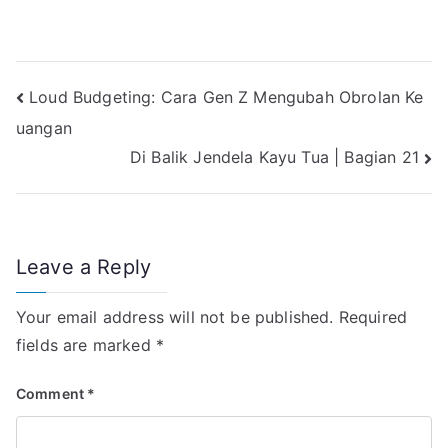
m
h
e
i
i
a
a
a
l
n
n
c
i
t
e
e
k
e
l
s
g
e
b
Post
Loud Budgeting: Cara Gen Z Mengubah Obrolan Ke
A
r
d
o
p
a
I
o
uangan
navigation
p
m
n
k
Di Balik Jendela Kayu Tua | Bagian 21
Leave a Reply
Your email address will not be published.
Required
fields are marked
*
Comment
*