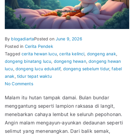
By
blogadiarta
Posted on
June 9, 2026
Posted in
Cerita Pendek
Tagged
cerita hewan lucu
,
cerita kelinci
,
dongeng anak
,
dongeng binatang lucu
,
dongeng hewan
,
dongeng hewan
lucu
,
dongeng lucu edukatif
,
dongeng sebelum tidur
,
fabel
anak
,
tidur tepat waktu
on
No Comments
Dongeng:
Malam itu hutan tampak damai. Bulan bundar
Si
menggantung seperti lampion raksasa di langit,
Kelinci
yang
menebarkan cahaya lembut ke seluruh pepohonan.
Suka
Angin malam mengayun-ayunkan dedaunan seperti
Menunda
selimut yang menenangkan. Dari balik semak,