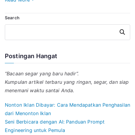
i
t
e
e
k
e
l
s
g
e
b
Search
A
r
d
o
p
a
I
o
p
m
n
k
Search
Postingan Hangat
“Bacaan segar yang baru hadir”.
Kumpulan artikel terbaru yang ringan, segar, dan siap
menemani waktu santai Anda.
Nonton Iklan Dibayar: Cara Mendapatkan Penghasilan
dari Menonton Iklan
Seni Berbicara dengan AI: Panduan Prompt
Engineering untuk Pemula