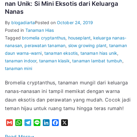
nan Unik: Si Mini Eksotis dari Keluarga
Nanas
By
blogadiarta
Posted on
October 24, 2019
Posted in
Tanaman Hias
Tagged
bromelia cryptanthus
,
houseplant
,
keluarga nanas-
nanasan
,
perawatan tanaman
,
slow growing plant
,
tanaman
daun warna-warni
,
tanaman eksotis
,
tanaman hias unik
,
tanaman indoor
,
tanaman klasik
,
tanaman lambat tumbuh
,
tanaman mini
Bromelia cryptanthus, tanaman mungil dari keluarga
nanas-nanasan ini tampil memikat dengan warna
daun eksotis dan perawatan yang mudah. Cocok jadi
teman hijau untuk ruang tamu hingga teras rumah!
G
W
T
L
L
F
X
m
h
e
i
i
a
a
a
l
n
n
c
Read More