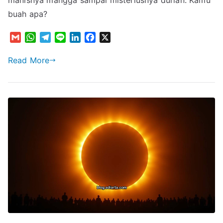
buah apa?
G
W
T
L
L
F
X
m
h
e
i
i
a
a
a
l
n
n
c
Read More
i
t
e
e
k
e
l
s
g
e
b
A
r
d
o
p
a
I
o
p
m
n
k