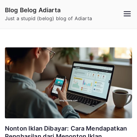
Skip
Blog Belog Adiarta
to
Just a stupid (belog) blog of Adiarta
content
Nonton Iklan Dibayar: Cara Mendapatkan
Penghasilan dari Menonton Iklan