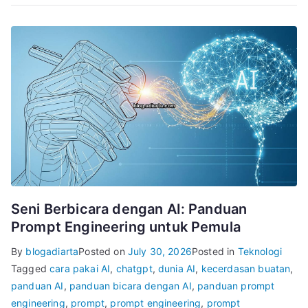
l
s
g
e
b
A
r
d
o
p
a
I
o
p
m
n
k
Seni Berbicara dengan AI: Panduan
Prompt Engineering untuk Pemula
By
blogadiarta
Posted on
July 30, 2026
Posted in
Teknologi
Tagged
cara pakai AI
,
chatgpt
,
dunia AI
,
kecerdasan buatan
,
panduan AI
,
panduan bicara dengan AI
,
panduan prompt
engineering
,
prompt
,
prompt engineering
,
prompt