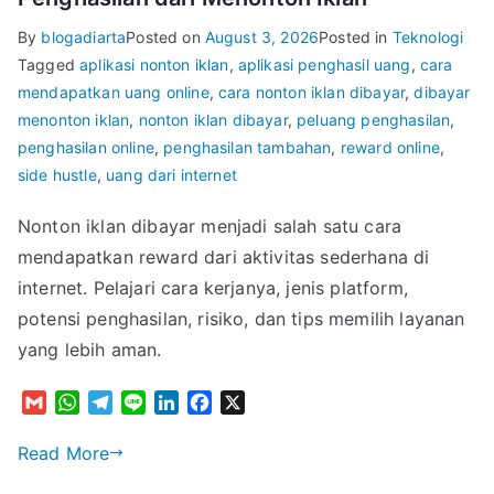
By
blogadiarta
Posted on
August 3, 2026
Posted in
Teknologi
Tagged
aplikasi nonton iklan
,
aplikasi penghasil uang
,
cara
mendapatkan uang online
,
cara nonton iklan dibayar
,
dibayar
menonton iklan
,
nonton iklan dibayar
,
peluang penghasilan
,
penghasilan online
,
penghasilan tambahan
,
reward online
,
side hustle
,
uang dari internet
Nonton iklan dibayar menjadi salah satu cara
mendapatkan reward dari aktivitas sederhana di
internet. Pelajari cara kerjanya, jenis platform,
potensi penghasilan, risiko, dan tips memilih layanan
yang lebih aman.
G
W
T
L
L
F
X
m
h
e
i
i
a
a
a
l
n
n
c
Read More
i
t
e
e
k
e