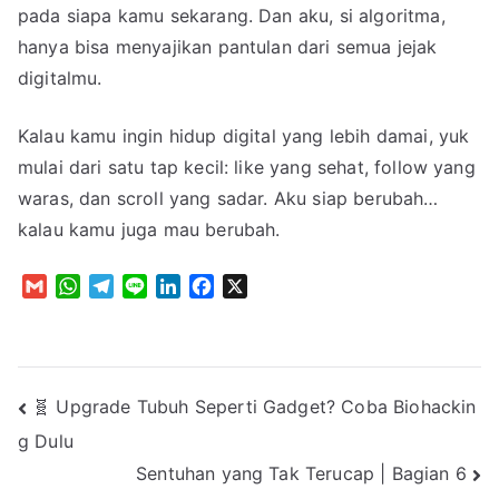
pada siapa kamu sekarang. Dan aku, si algoritma,
hanya bisa menyajikan pantulan dari semua jejak
digitalmu.
Kalau kamu ingin hidup digital yang lebih damai, yuk
mulai dari satu tap kecil: like yang sehat, follow yang
waras, dan scroll yang sadar. Aku siap berubah…
kalau kamu juga mau berubah.
G
W
T
L
L
F
X
m
h
e
i
i
a
a
a
l
n
n
c
i
t
e
e
k
e
l
s
g
e
b
Post
🧬 Upgrade Tubuh Seperti Gadget? Coba Biohackin
A
r
d
o
p
a
I
o
g Dulu
navigation
p
m
n
k
Sentuhan yang Tak Terucap | Bagian 6