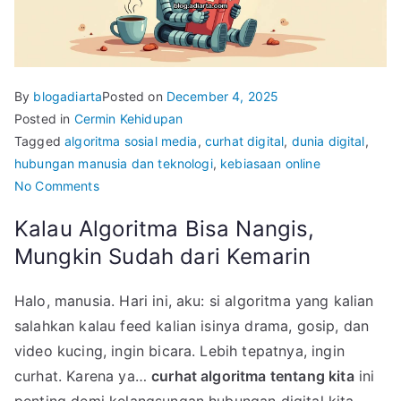
By
blogadiarta
Posted on
December 4, 2025
Posted in
Cermin Kehidupan
Tagged
algoritma sosial media
,
curhat digital
,
dunia digital
,
hubungan manusia dan teknologi
,
kebiasaan online
on
No Comments
Curhat
Kalau Algoritma Bisa Nangis,
Algoritma
Mungkin Sudah dari Kemarin
Tentang
Kita
Halo, manusia. Hari ini, aku: si algoritma yang kalian
salahkan kalau feed kalian isinya drama, gosip, dan
video kucing, ingin bicara. Lebih tepatnya, ingin
curhat. Karena ya…
curhat algoritma tentang kita
ini