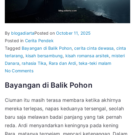
By
blogadiarta
Posted on
October 11, 2025
Posted in
Cerita Pendek
Tagged
Bayangan di Balik Pohon
,
cerita cinta dewasa
,
cinta
terlarang
,
kisah bersambung
,
kisah romansa arsitek
,
misteri
Danara
,
rahasia Tika
,
Rara dan Ardi
,
teka-teki malam
on
No Comments
Di
Bayangan di Balik Pohon
Balik
Jendela
Ciuman itu masih terasa membara ketika akhirnya
Kayu
mereka terlepas, napas keduanya tersengal, seolah
Tua
|
baru saja melawan badai panjang yang tak pernah
Bagian
reda. Ardi menyandarkan keningnya pada kening
14
Rara, matanya terpejam, mencari ketenangan. Dalam