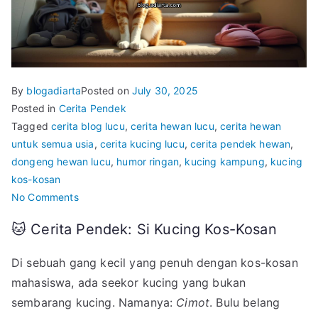
By
blogadiarta
Posted on
July 30, 2025
Posted in
Cerita Pendek
Tagged
cerita blog lucu
,
cerita hewan lucu
,
cerita hewan
untuk semua usia
,
cerita kucing lucu
,
cerita pendek hewan
,
dongeng hewan lucu
,
humor ringan
,
kucing kampung
,
kucing
kos-kosan
on
No Comments
🐾
🐱 Cerita Pendek: Si Kucing Kos-Kosan
Si
Kucing
Di sebuah gang kecil yang penuh dengan kos-kosan
Kos-
mahasiswa, ada seekor kucing yang bukan
Kosan:
sembarang kucing. Namanya:
Cimot
. Bulu belang
Penguasa