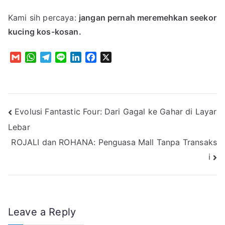
Kami sih percaya:
jangan pernah meremehkan seekor
kucing kos-kosan.
G
W
T
L
L
F
X
m
h
e
i
i
a
a
a
l
n
n
c
i
t
e
e
k
e
l
s
g
e
b
Post
Evolusi Fantastic Four: Dari Gagal ke Gahar di Layar
A
r
d
o
p
a
I
o
Lebar
navigation
p
m
n
k
ROJALI dan ROHANA: Penguasa Mall Tanpa Transaks
i
Leave a Reply