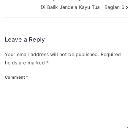
p
a
I
o
Di Balik Jendela Kayu Tua | Bagian 6
navigation
p
m
n
k
Leave a Reply
Your email address will not be published.
Required
fields are marked
*
Comment
*