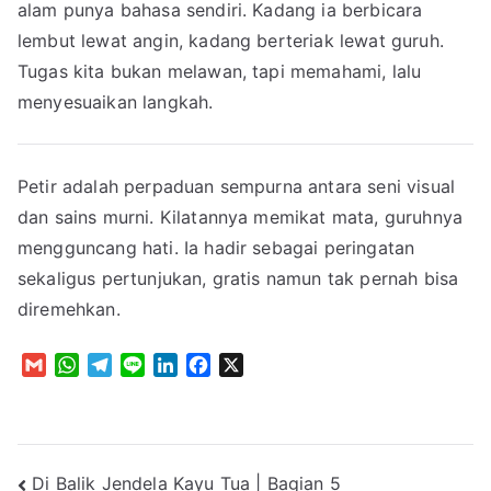
alam punya bahasa sendiri. Kadang ia berbicara
lembut lewat angin, kadang berteriak lewat guruh.
Tugas kita bukan melawan, tapi memahami, lalu
menyesuaikan langkah.
Petir adalah perpaduan sempurna antara seni visual
dan sains murni. Kilatannya memikat mata, guruhnya
mengguncang hati. Ia hadir sebagai peringatan
sekaligus pertunjukan, gratis namun tak pernah bisa
diremehkan.
G
W
T
L
L
F
X
m
h
e
i
i
a
a
a
l
n
n
c
i
t
e
e
k
e
l
s
g
e
b
Post
Di Balik Jendela Kayu Tua | Bagian 5
A
r
d
o