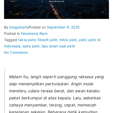
By
blogadiarta
Posted on
September 9, 2025
Posted in
Fenomena Alam
Tagged
fakta petir
,
filosofi petir
,
mitos petir
,
petir
,
petir di
Indonesia
,
sains petir
,
tips aman saat petir
on
No Comments
Petir:
Keindahan
dan
Malam itu, langit seperti panggung raksasa yang
Bahaya
siap menampilkan pertunjukan. Angin mulai
di
Langit
menderu, udara terasa berat, dan awan kelabu
pekat berkumpul di atas kepala. Lalu, seberkas
cahaya menyambar, terang, cepat, memecah
kegelapan sekejap. Beberapa detik kemudian,