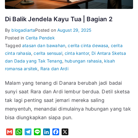
Di Balik Jendela Kayu Tua | Bagian 2
By
blogadiarta
Posted on
August 29, 2025
Posted in
Cerita Pendek
Tagged
atasan dan bawahan
,
cerita cinta dewasa
,
cerita
cinta rahasia
,
cerita sensual
,
cinta kantor
,
Di Antara Sketsa
dan Dada yang Tak Tenang
,
hubungan rahasia
,
kisah
romansa arsitek
,
Rara dan Ardi
Malam yang tenang di Danara berubah jadi badai
sunyi saat Rara dan Ardi lembur berdua. Detil sketsa
tak lagi penting saat jemari mereka saling
menyentuh, menandai dimulainya hubungan yang tak
bisa diungkapkan siapa pun.
G
W
T
L
L
F
X