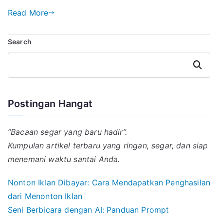
m
h
e
i
i
a
a
a
l
n
n
c
Read More
i
t
e
e
k
e
l
s
g
e
b
Search
A
r
d
o
p
a
I
o
p
m
n
k
Search
Postingan Hangat
“Bacaan segar yang baru hadir”.
Kumpulan artikel terbaru yang ringan, segar, dan siap
menemani waktu santai Anda.
Nonton Iklan Dibayar: Cara Mendapatkan Penghasilan
dari Menonton Iklan
Seni Berbicara dengan AI: Panduan Prompt