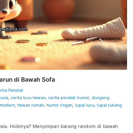
Karun di Bawah Sofa
rita Pendek
usia
,
cerita lucu hewan
,
cerita pendek humor
,
dongeng
 modern
,
hewan rumah
,
humor ringan
,
tupai lucu
,
tupai tukang
nusia. Hobinya? Menyimpan barang random di bawah