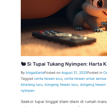
🐿️ Si Tupai Tukang Nyimpen: Harta 
By
blogadiarta
Posted on
August 21, 2025
Posted in
Ce
Tagged
cerita hewan lucu
,
cerita hewan untuk semua 
binatang lucu
,
dongeng hewan lucu
,
dongeng hewan
nyimpen
Seekor tupai tinggal diam-diam di rumah ma