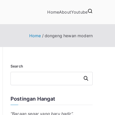
Home
About
Youtube
Home
dongeng hewan modern
Search
Search
Postingan Hangat
“Bacaan segar yang baru hadir”.