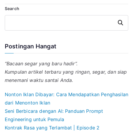
l
s
g
e
b
Search
A
r
d
o
p
a
I
o
p
m
n
k
Search
Postingan Hangat
“Bacaan segar yang baru hadir”.
Kumpulan artikel terbaru yang ringan, segar, dan siap
menemani waktu santai Anda.
Nonton Iklan Dibayar: Cara Mendapatkan Penghasilan
dari Menonton Iklan
Seni Berbicara dengan AI: Panduan Prompt
Engineering untuk Pemula
Kontrak Rasa yang Terlambat | Episode 2