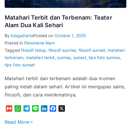
Matahari Terbit dan Terbenam: Teater
Alam Dua Kali Sehari
By
blogadiarta
Posted on
October 1, 2025
Posted in
Fenomena Alam
Tagged
filosofi hidup
,
filosofi sunrise
,
filosofi sunset
,
matahari
terbenam
,
matahari terbit
,
sunrise
,
sunset
,
tips foto sunrise
,
tips foto sunset
Matahari terbit dan terbenam adalah dua momen
paling indah dalam sehari. Artikel ini mengupas sains,
filosofi, dan cara menikmatinya.
G
W
T
L
L
F
X
m
h
e
i
i
a
a
a
l
n
n
c
Read More
i
t
e
e
k
e