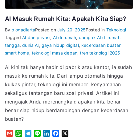
AI Masuk Rumah Kita: Apakah Kita Siap?
By
blogadiarta
Posted on
July 20, 2025
Posted in
Teknologi
Tagged
AI dan privasi
,
AI di rumah
,
dampak AI di rumah
tangga
,
dunia AI
,
gaya hidup digital
,
kecerdasan buatan
,
smart home
,
teknologi masa depan
,
tren teknologi 2025
AI kini tak hanya hadir di pabrik atau kantor, ia sudah
masuk ke rumah kita. Dari lampu otomatis hingga
kulkas pintar, teknologi ini memberi kenyamanan
sekaligus tantangan baru soal privasi. Artikel ini
mengajak Anda merenungkan: apakah kita benar-
benar siap hidup berdampingan dengan kecerdasan
buatan?
G
W
T
L
L
F
X