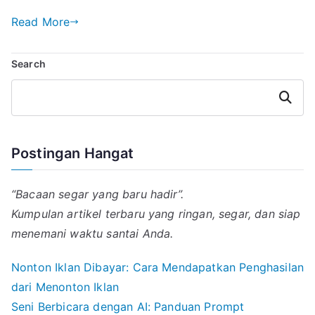
m
h
e
i
i
a
a
a
l
n
n
c
Read More
i
t
e
e
k
e
l
s
g
e
b
Search
A
r
d
o
p
a
I
o
p
m
n
k
Search
Postingan Hangat
“Bacaan segar yang baru hadir”.
Kumpulan artikel terbaru yang ringan, segar, dan siap
menemani waktu santai Anda.
Nonton Iklan Dibayar: Cara Mendapatkan Penghasilan
dari Menonton Iklan
Seni Berbicara dengan AI: Panduan Prompt