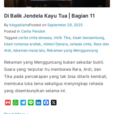
Di Balik Jendela Kayu Tua | Bagian 11
By
blogadiarta
Posted on
September 29, 2025
Posted in
Cerita Pendek
Tagged
cerita cinta dewasa
,
intrik Tika
,
kisah bersambung
,
kisah romansa arsitek
,
misteri Danara
,
rahasia cinta
,
Rara dan
Ardi
,
rekaman masa lalu
,
Rekaman yang Mengguncang
Rekaman yang Mengguncang bukan sekadar bukti.
Suara yang terputar itu membawa Rara, Ardi, dan
Tika pada percakapan yang tak bisa ditarik kembali,
membuka luka lama sekaligus menyingkap rahasia
yang disembunyikan selama ini.
G
W
T
L
L
F
X
m
h
e
i
i
a
a
a
l
n
n
c