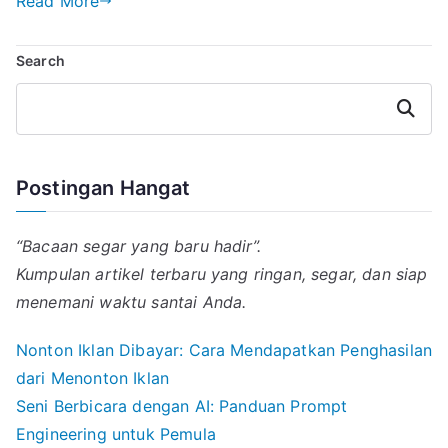
Read More
i
t
e
e
k
e
l
s
g
e
b
Search
A
r
d
o
p
a
I
o
p
m
n
k
Search
Postingan Hangat
“Bacaan segar yang baru hadir”.
Kumpulan artikel terbaru yang ringan, segar, dan siap
menemani waktu santai Anda.
Nonton Iklan Dibayar: Cara Mendapatkan Penghasilan
dari Menonton Iklan
Seni Berbicara dengan AI: Panduan Prompt
Engineering untuk Pemula