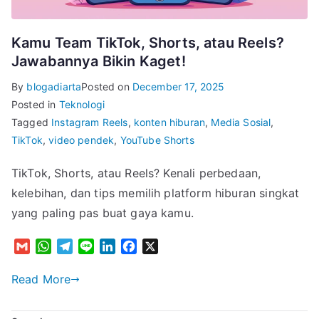
Kamu Team TikTok, Shorts, atau Reels?
Jawabannya Bikin Kaget!
By
blogadiarta
Posted on
December 17, 2025
Posted in
Teknologi
Tagged
Instagram Reels
,
konten hiburan
,
Media Sosial
,
TikTok
,
video pendek
,
YouTube Shorts
TikTok, Shorts, atau Reels? Kenali perbedaan,
kelebihan, dan tips memilih platform hiburan singkat
yang paling pas buat gaya kamu.
G
W
T
L
L
F
X
m
h
e
i
i
a
a
a
l
n
n
c
Read More
i
t
e
e
k
e
l
s
g
e
b