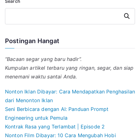
Search
A
r
d
o
p
a
I
o
p
m
n
k
Search
Postingan Hangat
“Bacaan segar yang baru hadir”.
Kumpulan artikel terbaru yang ringan, segar, dan siap
menemani waktu santai Anda.
Nonton Iklan Dibayar: Cara Mendapatkan Penghasilan
dari Menonton Iklan
Seni Berbicara dengan AI: Panduan Prompt
Engineering untuk Pemula
Kontrak Rasa yang Terlambat | Episode 2
Nonton Film Dibayar: 10 Cara Mengubah Hobi