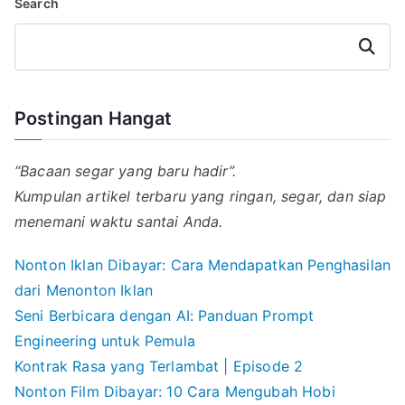
Search
A
r
d
o
p
a
I
o
p
m
n
k
Search
Postingan Hangat
“Bacaan segar yang baru hadir”.
Kumpulan artikel terbaru yang ringan, segar, dan siap
menemani waktu santai Anda.
Nonton Iklan Dibayar: Cara Mendapatkan Penghasilan
dari Menonton Iklan
Seni Berbicara dengan AI: Panduan Prompt
Engineering untuk Pemula
Kontrak Rasa yang Terlambat | Episode 2
Nonton Film Dibayar: 10 Cara Mengubah Hobi