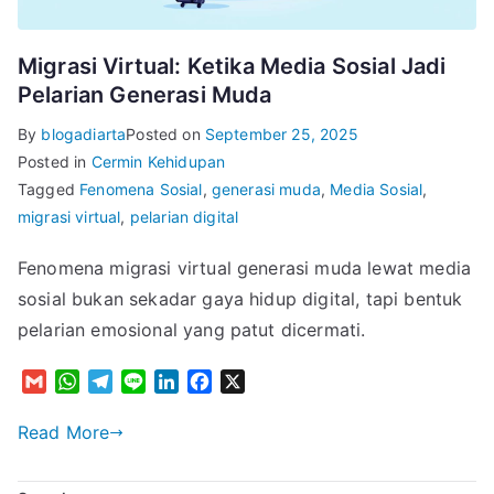
Migrasi Virtual: Ketika Media Sosial Jadi
Pelarian Generasi Muda
By
blogadiarta
Posted on
September 25, 2025
Posted in
Cermin Kehidupan
Tagged
Fenomena Sosial
,
generasi muda
,
Media Sosial
,
migrasi virtual
,
pelarian digital
Fenomena migrasi virtual generasi muda lewat media
sosial bukan sekadar gaya hidup digital, tapi bentuk
pelarian emosional yang patut dicermati.
G
W
T
L
L
F
X
m
h
e
i
i
a
a
a
l
n
n
c
Read More
i
t
e
e
k
e
l
s
g
e
b