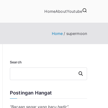
Home
About
Youtube
Home
supermoon
Search
Search
Postingan Hangat
“Bacaan segar yang baru hadir”.