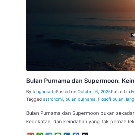
Bulan Purnama dan Supermoon: Keind
By
blogadiarta
Posted on
October 6, 2025
Posted in
F
Tagged
astronomi
,
bulan purnama
,
filosofi bulan
,
lang
Bulan Purnama dan Supermoon bukan sekadar p
kedekatan, dan keindahan yang tak pernah lek