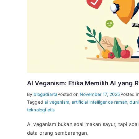
AI Veganism: Etika Memilih AI yang 
By
blogadiarta
Posted on
November 17, 2025
Posted i
Tagged
ai veganism
,
artificial intelligence ramah
,
duni
teknologi etis
AI veganism bukan soal makan sayur, tapi soal
data orang sembarangan.