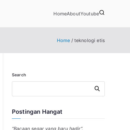
Home
About
Youtube
Home
teknologi etis
Search
Search
Postingan Hangat
“Bacaan segar yang baru hadir”.