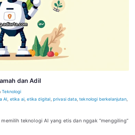
Ramah dan Adil
n
Teknologi
a AI
,
etika ai
,
etika digital
,
privasi data
,
teknologi berkelanjutan
,
 memilih teknologi AI yang etis dan nggak “menggiling”