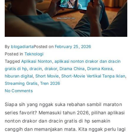
By
blogadiarta
Posted on
February 25, 2026
Posted in
Teknologi
Tagged
Aplikasi Nonton
,
aplikasi nonton drakor dan dracin
gratis di hp
,
dracin
,
drakor
,
Drama China
,
Drama Korea
,
hiburan digital
,
Short Movie
,
Short-Movie Vertikal Tanpa Iklan
,
Streaming Gratis
,
Tren 2026
on
No Comments
Pecinta
Siapa sih yang nggak suka rebahan sambil maraton
Drakor
series favorit? Memasuki tahun 2026, pilihan aplikasi
dan
Dracin
nonton drakor dan dracin gratis di hp semakin
Wajib
canggih dan memanjakan mata. Kita nggak perlu lagi