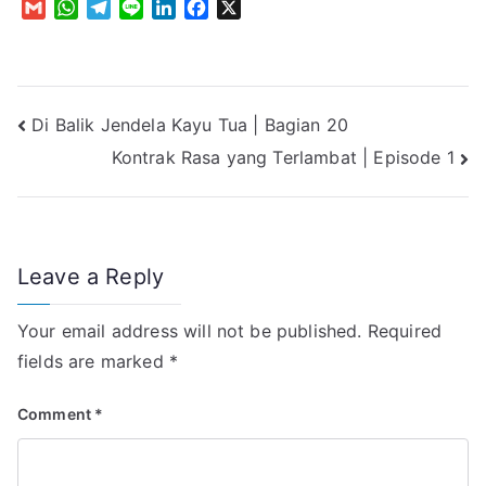
G
W
T
L
L
F
X
m
h
e
i
i
a
a
a
l
n
n
c
i
t
e
e
k
e
l
s
g
e
b
Post
Di Balik Jendela Kayu Tua | Bagian 20
A
r
d
o
p
a
I
o
Kontrak Rasa yang Terlambat | Episode 1
navigation
p
m
n
k
Leave a Reply
Your email address will not be published.
Required
fields are marked
*
Comment
*