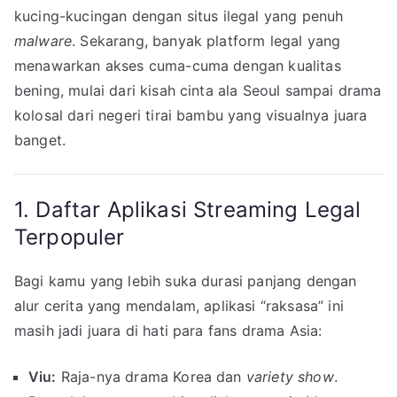
Punya!
kucing-kucingan dengan situs ilegal yang penuh
5
malware
. Sekarang, banyak platform legal yang
Aplikasi
menawarkan akses cuma-cuma dengan kualitas
Nonton
bening, mulai dari kisah cinta ala Seoul sampai drama
Drama
kolosal dari negeri tirai bambu yang visualnya juara
Asia
banget.
Gratis
di
HP
1. Daftar Aplikasi Streaming Legal
Terpopuler
Bagi kamu yang lebih suka durasi panjang dengan
alur cerita yang mendalam, aplikasi “raksasa” ini
masih jadi juara di hati para fans drama Asia:
Viu:
Raja-nya drama Korea dan
variety show
.