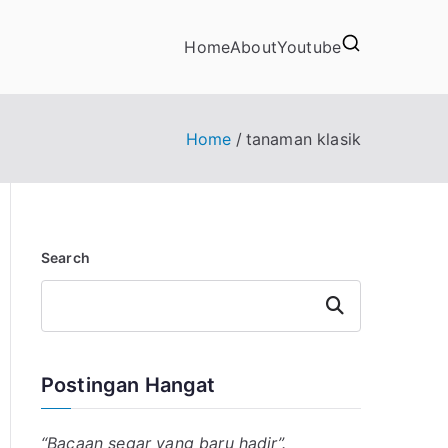
Home
About
Youtube
Home
tanaman klasik
Search
Search
Postingan Hangat
“Bacaan segar yang baru hadir”.