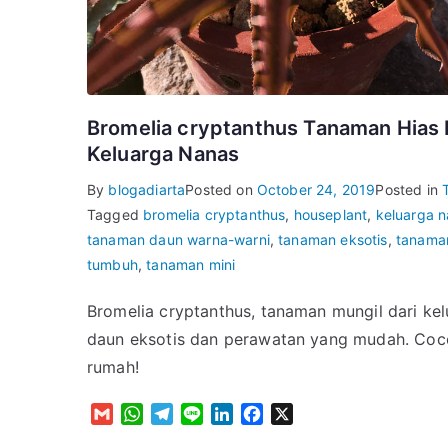
Bromelia cryptanthus Tanaman Hias Kl
Keluarga Nanas
By
blogadiarta
Posted on
October 24, 2019
Posted in
Tagged
bromelia cryptanthus
,
houseplant
,
keluarga 
tanaman daun warna-warni
,
tanaman eksotis
,
tanaman
tumbuh
,
tanaman mini
Bromelia cryptanthus, tanaman mungil dari ke
daun eksotis dan perawatan yang mudah. Cocok
rumah!
G
W
T
L
L
F
X
m
h
e
i
i
a