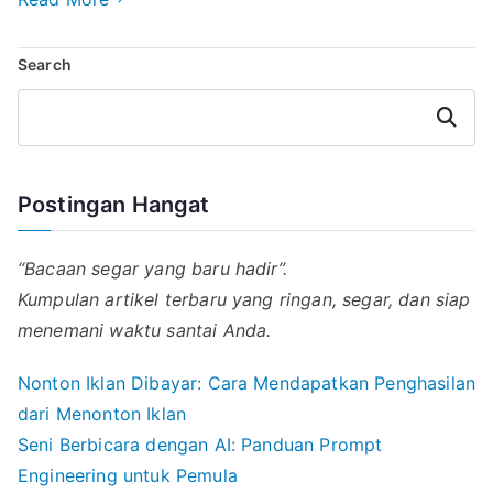
i
t
e
e
k
e
l
s
g
e
b
Search
A
r
d
o
p
a
I
o
p
m
n
k
Search
Postingan Hangat
“Bacaan segar yang baru hadir”.
Kumpulan artikel terbaru yang ringan, segar, dan siap
menemani waktu santai Anda.
Nonton Iklan Dibayar: Cara Mendapatkan Penghasilan
dari Menonton Iklan
Seni Berbicara dengan AI: Panduan Prompt
Engineering untuk Pemula