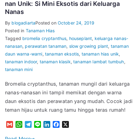
nan Unik: Si Mini Eksotis dari Keluarga
Nanas
By
blogadiarta
Posted on
October 24, 2019
Posted in
Tanaman Hias
Tagged
bromelia cryptanthus
,
houseplant
,
keluarga nanas-
nanasan
,
perawatan tanaman
,
slow growing plant
,
tanaman
daun warna-warni
,
tanaman eksotis
,
tanaman hias unik
,
tanaman indoor
,
tanaman klasik
,
tanaman lambat tumbuh
,
tanaman mini
Bromelia cryptanthus, tanaman mungil dari keluarga
nanas-nanasan ini tampil memikat dengan warna
daun eksotis dan perawatan yang mudah. Cocok jadi
teman hijau untuk ruang tamu hingga teras rumah!
G
W
T
L
L
F
X
m
h
e
i
i
a
a
a
l
n
n
c
Read More