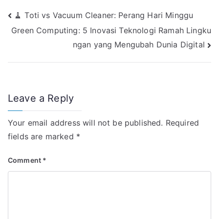
l
s
g
e
b
Post
🧹 Toti vs Vacuum Cleaner: Perang Hari Minggu
A
r
d
o
p
a
I
o
Green Computing: 5 Inovasi Teknologi Ramah Lingku
navigation
p
m
n
k
ngan yang Mengubah Dunia Digital
Leave a Reply
Your email address will not be published.
Required
fields are marked
*
Comment
*