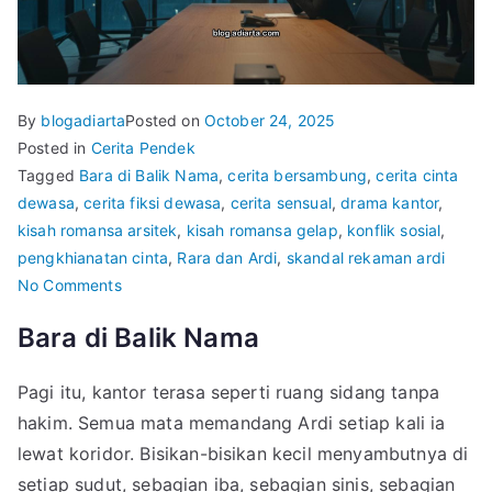
By
blogadiarta
Posted on
October 24, 2025
Posted in
Cerita Pendek
Tagged
Bara di Balik Nama
,
cerita bersambung
,
cerita cinta
dewasa
,
cerita fiksi dewasa
,
cerita sensual
,
drama kantor
,
kisah romansa arsitek
,
kisah romansa gelap
,
konflik sosial
,
pengkhianatan cinta
,
Rara dan Ardi
,
skandal rekaman ardi
on
No Comments
Di
Bara di Balik Nama
Balik
Jendela
Pagi itu, kantor terasa seperti ruang sidang tanpa
Kayu
hakim. Semua mata memandang Ardi setiap kali ia
Tua
|
lewat koridor. Bisikan-bisikan kecil menyambutnya di
Bagian
setiap sudut, sebagian iba, sebagian sinis, sebagian