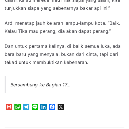
tunjukkan siapa yang sebenarnya bakar api ini.”
Ardi menatap jauh ke arah lampu-lampu kota. “Baik.
Kalau Tika mau perang, dia akan dapat perang.”
Dan untuk pertama kalinya, di balik semua luka, ada
bara baru yang menyala, bukan dari cinta, tapi dari
tekad untuk membuktikan kebenaran.
Bersambung ke Bagian 17…
G
W
T
L
L
F
X
m
h
e
i
i
a
a
a
l
n
n
c
i
t
e
e
k
e