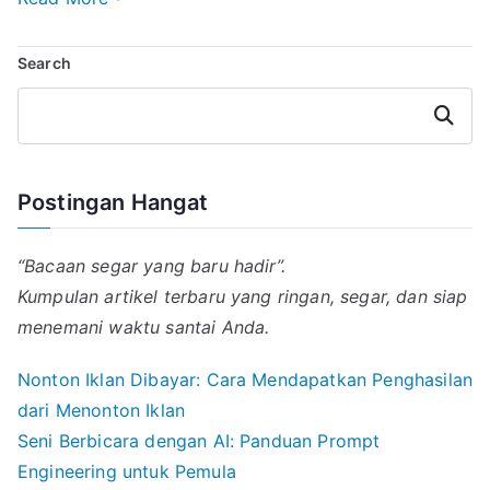
i
t
e
e
k
e
l
s
g
e
b
Search
A
r
d
o
p
a
I
o
p
m
n
k
Search
Postingan Hangat
“Bacaan segar yang baru hadir”.
Kumpulan artikel terbaru yang ringan, segar, dan siap
menemani waktu santai Anda.
Nonton Iklan Dibayar: Cara Mendapatkan Penghasilan
dari Menonton Iklan
Seni Berbicara dengan AI: Panduan Prompt
Engineering untuk Pemula