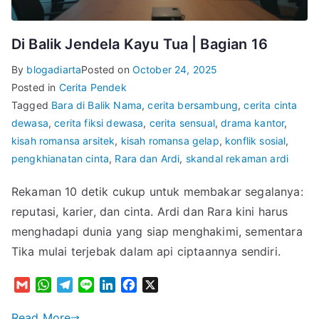
Di Balik Jendela Kayu Tua | Bagian 16
By
blogadiarta
Posted on
October 24, 2025
Posted in
Cerita Pendek
Tagged
Bara di Balik Nama
,
cerita bersambung
,
cerita cinta
dewasa
,
cerita fiksi dewasa
,
cerita sensual
,
drama kantor
,
kisah romansa arsitek
,
kisah romansa gelap
,
konflik sosial
,
pengkhianatan cinta
,
Rara dan Ardi
,
skandal rekaman ardi
Rekaman 10 detik cukup untuk membakar segalanya:
reputasi, karier, dan cinta. Ardi dan Rara kini harus
menghadapi dunia yang siap menghakimi, sementara
Tika mulai terjebak dalam api ciptaannya sendiri.
G
W
T
L
L
F
X
m
h
e
i
i
a
a
a
l
n
n
c
Read More