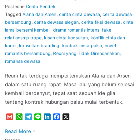
Posted in
Cerita Pendek
Tagged
Alana dan Arsen
,
cerita cinta dewasa
,
cerita dewasa
bersambung
,
cerita dewasa elegan
,
cerita fiksi dewasa
,
cinta
lama bersemi kembali
,
drama romantis intens
,
fake
relationship trope
,
kisah cinta konsultan
,
konflik cinta dan
karier
,
konsultan branding
,
kontrak cinta palsu
,
novel
romantis bersambung
,
Reuni yang Tidak Direncanakan
,
romansa dewasa
Reuni tak terduga mempertemukan Alana dan Arsen
dalam satu ruang rapat. Masa lalu yang belum selesai
kembali berdenyut, tepat saat sebuah ide gila
tentang kontrak hubungan palsu mulai terbentuk.
G
W
T
L
L
F
X
m
h
e
i
i
a
a
a
l
n
n
c
Read More
i
t
e
e
k
e