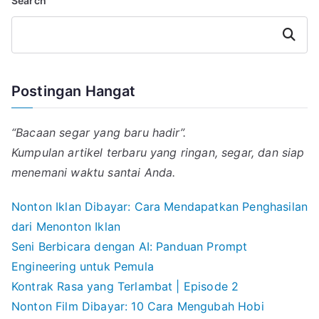
Search
l
s
g
e
b
A
r
d
o
Search
p
a
I
o
p
m
n
k
Postingan Hangat
“Bacaan segar yang baru hadir”.
Kumpulan artikel terbaru yang ringan, segar, dan siap
menemani waktu santai Anda.
Nonton Iklan Dibayar: Cara Mendapatkan Penghasilan
dari Menonton Iklan
Seni Berbicara dengan AI: Panduan Prompt
Engineering untuk Pemula
Kontrak Rasa yang Terlambat | Episode 2
Nonton Film Dibayar: 10 Cara Mengubah Hobi