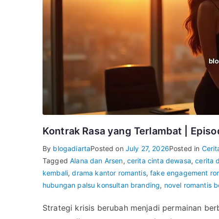
Kontrak Rasa yang Terlambat | Episo
By
blogadiarta
Posted on
July 27, 2026
Posted in
Ceri
Tagged
Alana dan Arsen
,
cerita cinta dewasa
,
cerita
kembali
,
drama kantor romantis
,
fake engagement r
hubungan palsu konsultan branding
,
novel romantis 
Strategi krisis berubah menjadi permainan be