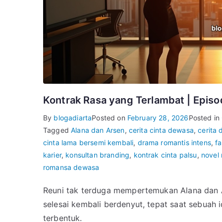
Kontrak Rasa yang Terlambat | Episo
By
blogadiarta
Posted on
February 28, 2026
Posted in
Tagged
Alana dan Arsen
,
cerita cinta dewasa
,
cerita
cinta lama bersemi kembali
,
drama romantis intens
,
fa
karier
,
konsultan branding
,
kontrak cinta palsu
,
novel
romansa dewasa
Reuni tak terduga mempertemukan Alana dan A
selesai kembali berdenyut, tepat saat sebuah 
terbentuk.