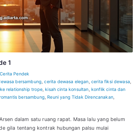
de 1
Cerita Pendek
 dewasa bersambung
,
cerita dewasa elegan
,
cerita fiksi dewasa
,
ke relationship trope
,
kisah cinta konsultan
,
konflik cinta dan
 romantis bersambung
,
Reuni yang Tidak Direncanakan
,
rsen dalam satu ruang rapat. Masa lalu yang belum
ide gila tentang kontrak hubungan palsu mulai