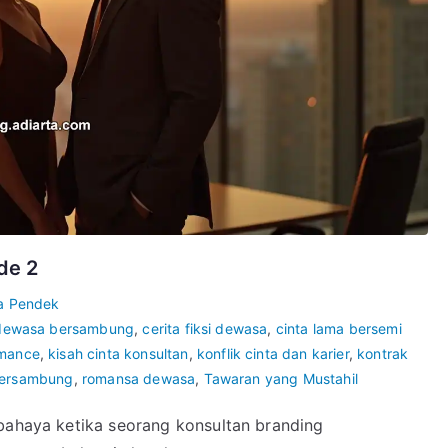
de 2
ta Pendek
 dewasa bersambung
,
cerita fiksi dewasa
,
cinta lama bersemi
omance
,
kisah cinta konsultan
,
konflik cinta dan karier
,
kontrak
bersambung
,
romansa dewasa
,
Tawaran yang Mustahil
rbahaya ketika seorang konsultan branding