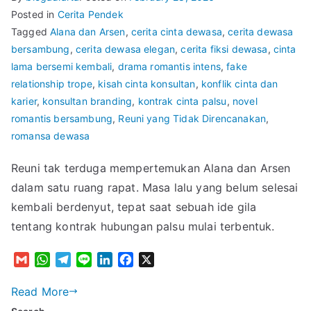
Posted in
Cerita Pendek
Tagged
Alana dan Arsen
,
cerita cinta dewasa
,
cerita dewasa
bersambung
,
cerita dewasa elegan
,
cerita fiksi dewasa
,
cinta
lama bersemi kembali
,
drama romantis intens
,
fake
relationship trope
,
kisah cinta konsultan
,
konflik cinta dan
karier
,
konsultan branding
,
kontrak cinta palsu
,
novel
romantis bersambung
,
Reuni yang Tidak Direncanakan
,
romansa dewasa
Reuni tak terduga mempertemukan Alana dan Arsen
dalam satu ruang rapat. Masa lalu yang belum selesai
kembali berdenyut, tepat saat sebuah ide gila
tentang kontrak hubungan palsu mulai terbentuk.
G
W
T
L
L
F
X
m
h
e
i
i
a
a
a
l
n
n
c
Read More
i
t
e
e
k
e