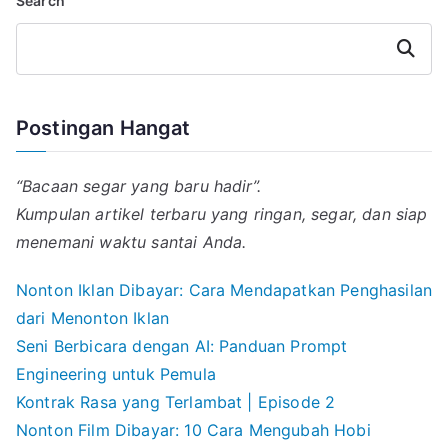
Search
l
s
g
e
b
A
r
d
o
Search
p
a
I
o
p
m
n
k
Postingan Hangat
“Bacaan segar yang baru hadir”.
Kumpulan artikel terbaru yang ringan, segar, dan siap
menemani waktu santai Anda.
Nonton Iklan Dibayar: Cara Mendapatkan Penghasilan
dari Menonton Iklan
Seni Berbicara dengan AI: Panduan Prompt
Engineering untuk Pemula
Kontrak Rasa yang Terlambat | Episode 2
Nonton Film Dibayar: 10 Cara Mengubah Hobi